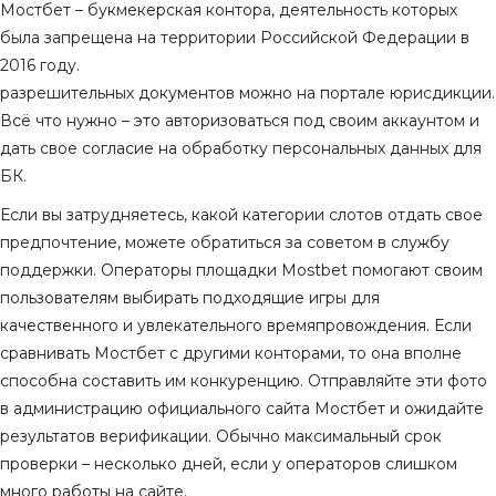
Мостбет – букмекерская контора, деятельность которых
была запрещена на территории Российской Федерации в
2016 году.
разрешительных документов можно на портале юрисдикции.
Всё что нужно – это авторизоваться под своим аккаунтом и
дать свое согласие на обработку персональных данных для
БК.
Если вы затрудняетесь, какой категории слотов отдать свое
предпочтение, можете обратиться за советом в службу
поддержки. Операторы площадки Mostbet помогают своим
пользователям выбирать подходящие игры для
качественного и увлекательного времяпровождения. Если
сравнивать Мостбет с другими конторами, то она вполне
способна составить им конкуренцию. Отправляйте эти фото
в администрацию официального сайта Мостбет и ожидайте
результатов верификации. Обычно максимальный срок
проверки – несколько дней, если у операторов слишком
много работы на сайте.