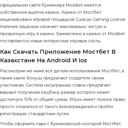
официальном сайте букмекера Mostbet имеется
собственное вшитое казино. Казино от Мостбет
лицензировано игровой площадкой Curacao Gaming License.
Наличие лицензии означает максимально чистую и
прозрачную игру в казино. Ежемесячно в казино от Mostbet
поставляются новые интересные игровые слоты.
Как Скачать Приложение Мостбет В
Казахстане На Android И Ios
Рассмотрим же ниже все детали использования Мостбет, а
также какие бонусы предлагают создатели своим
участникам. Система несыгранных ставок предлагает
вариант получения кэшбэка, размер которого может
достигнуть 10% от общей суммы. Игрок имеет полное право
просто отказаться от такого вознаграждения и пройти
регистрацию стандартным путем.
Чтобы оформить пари с букмекерской конторой Мостбет,