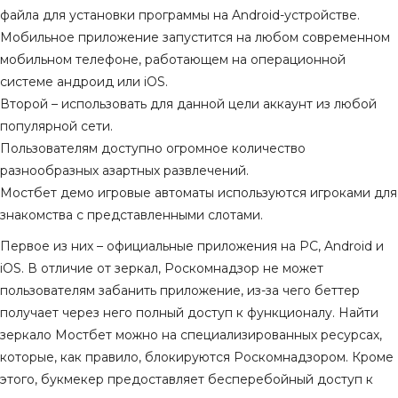
файла для установки программы на Android-устройстве.
Мобильное приложение запустится на любом современном
мобильном телефоне, работающем на операционной
системе андроид или iOS.
Второй – использовать для данной цели аккаунт из любой
популярной сети.
Пользователям доступно огромное количество
разнообразных азартных развлечений.
Мостбет демо игровые автоматы используются игроками для
знакомства с представленными слотами.
Первое из них – официальные приложения на PC, Android и
iOS. В отличие от зеркал, Роскомнадзор не может
пользователям забанить приложение, из-за чего беттер
получает через него полный доступ к функционалу. Найти
зеркало Мостбет можно на специализированных ресурсах,
которые, как правило, блокируются Роскомнадзором. Кроме
этого, букмекер предоставляет бесперебойный доступ к