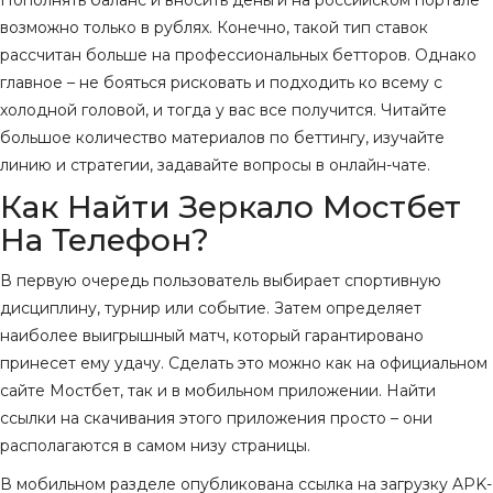
возможно только в рублях. Конечно, такой тип ставок
рассчитан больше на профессиональных бетторов. Однако
главное – не бояться рисковать и подходить ко всему с
холодной головой, и тогда у вас все получится. Читайте
большое количество материалов по беттингу, изучайте
линию и стратегии, задавайте вопросы в онлайн-чате.
Как Найти Зеркало Мостбет
На Телефон?
В первую очередь пользователь выбирает спортивную
дисциплину, турнир или событие. Затем определяет
наиболее выигрышный матч, который гарантировано
принесет ему удачу. Сделать это можно как на официальном
сайте Мостбет, так и в мобильном приложении. Найти
ссылки на скачивания этого приложения просто – они
располагаются в самом низу страницы.
В мобильном разделе опубликована ссылка на загрузку APK-