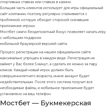
спортивных ставках или ставках в казино.
Большая часть клиентов использует для игры официальный
сайт компании, поэтому регулярно сталкивается с
проблемой, которую обходит стороной скачавшие
приложение игроки.
Мостбет casino бездепозитный бонус позволяет начать игру
с небольшим подарком.
мобильной браузерной версией сайта.
Процесс регистрации на нашем официальном сайте
максимально упрощен в каждом виде. Регистрация не
займет у Вас более 5 минут, а сделать ее можно за пару
кликов. Каждый новый игрок должен быть
совершеннолетнего возраста, иначе аккаунт будет
недействительным. После этого система получит все
необходимые файлы, и мобильное приложение будет
установлено на ваш телефон.
Мостбет — Букмекерская