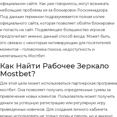
официальном сайте. Как уже говорилось, могут возникать
небольшие проблемы из-за блокировок Роскомнадзора.
Под данным термином подразумевается полная копия
официального сайта, которая позволяет обойти блокировки
и попасть на сайт. Подавляющее большинство игроков
предпочитает именно данный способ входа. Может быть,
это связано с некоторым мотивирующим для посетителей
моментов – головоломка поиска, недоступность и
нелегальность Мостбет.
Как Найти Рабочее Зеркало
Mostbet?
Для этой цели может использоваться партнерская программа
мостбет. Она позволяет получать определенные суммы за
привлечение новых клиентов. Пользователь может получить
деньги за успешную регистрацию или регулярную игру
приведенных новичков. Для создания личного кабинета
можно использовать не только логин и пароль, но и аккаунт