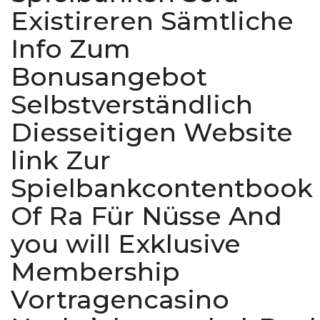
Existireren Sämtliche
Info Zum
Bonusangebot
Selbstverständlich
Diesseitigen Website
link Zur
Spielbankcontentbook
Of Ra Für Nüsse And
you will Exklusive
Membership
Vortragencasino