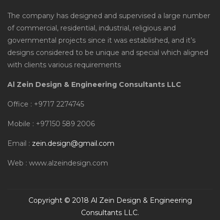
The company has designed and supervised a large number
of commercial, residential, industrial, religious and
governmental projects since it was established, and it’s
designs considered to be unique and special which aligned
with clients various requirements
Al Zein Design & Engineering Consultants LLC
Office : +9717 2274745
Mobile : +97150 589 2006
Email :
zein.design@gmail.com
Web : www.alzeindesign.com
Copyright © 2018 Al Zein Design & Engineering
Consultants LLC.