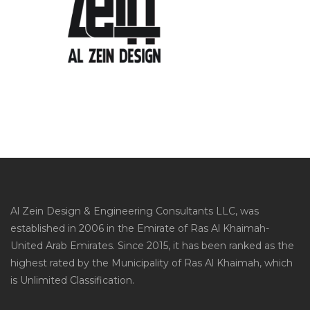
Al Zein Design & Engineering Consultants LLC, was
established in 2006 in the Emirate of Ras Al Khaimah-
United Arab Emirates. Since 2015, it has been ranked as the
highest rated by the Municipality of Ras Al Khaimah, which
is Unlimited Classification.