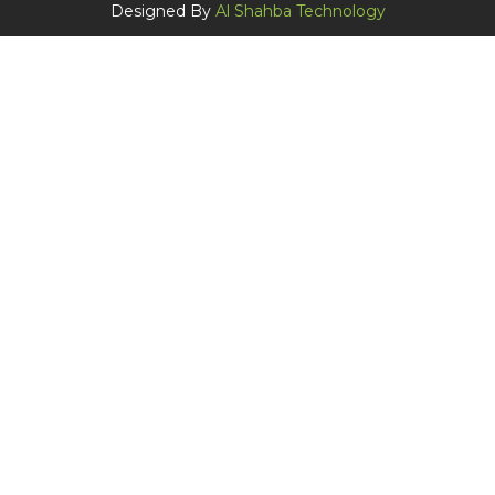
Designed By
Al Shahba Technology