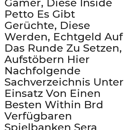
Gamer, Diese Inside
Petto Es Gibt
Gerüchte, Diese
Werden, Echtgeld Auf
Das Runde Zu Setzen,
Aufstöbern Hier
Nachfolgende
Sachverzeichnis Unter
Einsatz Von Einen
Besten Within Brd
Verfügbaren
Spielbanken Sera