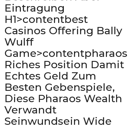
Eintragung
H1>contentbest
Casinos Offering Bally
Wulff
Game>contentpharaos
Riches Position Damit
Echtes Geld Zum
Besten Gebenspiele,
Diese Pharaos Wealth
Verwandt
Seinwundsein Wide