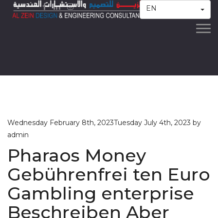
EN
Togg
navi
Posted
Wednesday February 8th, 2023
Tuesday July 4th, 2023
by
on
admin
Pharaos Money
Gebührenfrei ten Euro
Gambling enterprise
Beschreiben Aber