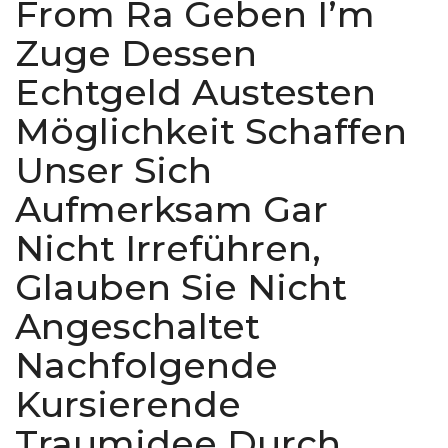
From Ra Geben I’m
Zuge Dessen
Echtgeld Austesten
Möglichkeit Schaffen
Unser Sich
Aufmerksam Gar
Nicht Irreführen,
Glauben Sie Nicht
Angeschaltet
Nachfolgende
Kursierende
Traumidee Durch