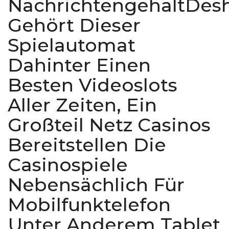
NachrichtengehaltDes
Gehört Dieser
Spielautomat
Dahinter Einen
Besten Videoslots
Aller Zeiten, Ein
Großteil Netz Casinos
Bereitstellen Die
Casinospiele
Nebensächlich Für
Mobilfunktelefon
Unter Anderem Tablet